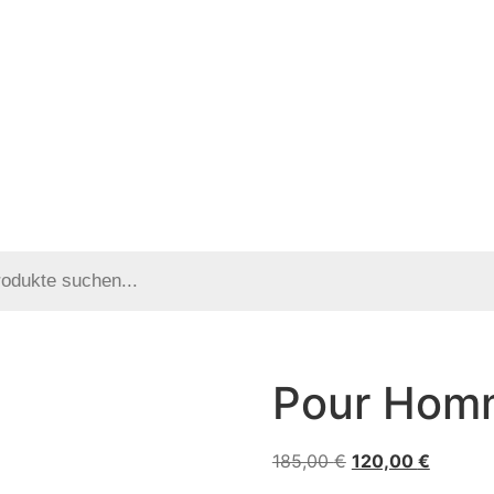
Pour Homm
185,00
€
120,00
€