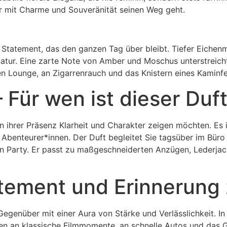
r mit Charme und Souveränität seinen Weg geht.
in Statement, das den ganzen Tag über bleibt. Tiefer Eichen
tur. Eine zarte Note von Amber und Moschus unterstreicht 
llen Lounge, an Zigarrenrauch und das Knistern eines Kaminf
 Für wen ist dieser Duf
in ihrer Präsenz Klarheit und Charakter zeigen möchten. Es 
nd Abenteurer*innen. Der Duft begleitet Sie tagsüber im B
en Party. Er passt zu maßgeschneiderten Anzügen, Lederjac
tement und Erinnerung 
genüber mit einer Aura von Stärke und Verlässlichkeit. In 
en an klassische Filmmomente, an schnelle Autos und das Gef