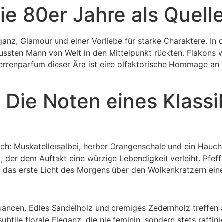
Die 80er Jahre als Quell
anz, Glamour und einer Vorliebe für starke Charaktere. In
sten Mann von Welt in den Mittelpunkt rückten. Flakons wa
rrenparfum dieser Ära ist eine olfaktorische Hommage an di
 Die Noten eines Klassi
isch: Muskatellersalbei, herber Orangenschale und ein Hau
m, der dem Auftakt eine würzige Lebendigkeit verleiht. Pfe
e das erste Licht des Morgens über den Wolkenkratzern ein
uancen. Edles Sandelholz und cremiges Zedernholz treffen
tile florale Eleganz, die nie feminin, sondern stets raffini