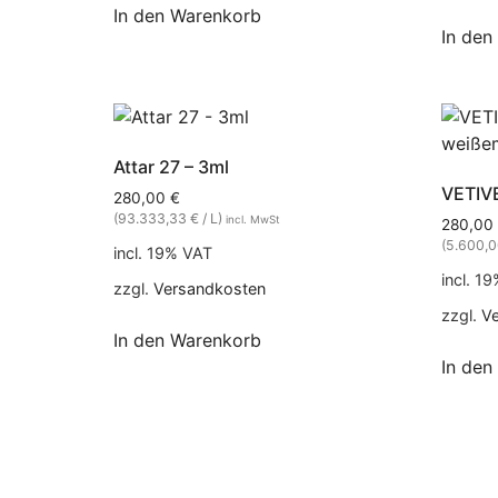
In den Warenkorb
In den
Attar 27 – 3ml
VETIV
280,00
€
(93.333,33 € / L)
incl. MwSt
280,00
(5.600,0
incl. 19% VAT
incl. 1
zzgl.
Versandkosten
zzgl.
V
In den Warenkorb
In den