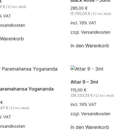
Black Rose – 50ml
€
0 € / L)
incl. MwSt
285,00
€
(5.700,00 € / L)
incl. MwSt
9% VAT
incl. 19% VAT
ersandkosten
zzgl.
Versandkosten
 Warenkorb
In den Warenkorb
Attar 9 – 3ml
 Paramahansa Yogananda
115,00
€
(38.333,33 € / L)
incl. MwSt
0
€
incl. 19% VAT
,67 € / L)
incl. MwSt
zzgl.
Versandkosten
9% VAT
ersandkosten
In den Warenkorb