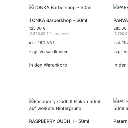
TONKA Barbershop – 50ml
PARVA
125,00
€
285,00
(2.500,00 € / L)
(5.700,0
incl. MwSt
incl. 19% VAT
incl. 1
zzgl.
Versandkosten
zzgl.
V
In den Warenkorb
In den
RASPBERRY OUDH II – 50ml
Patern