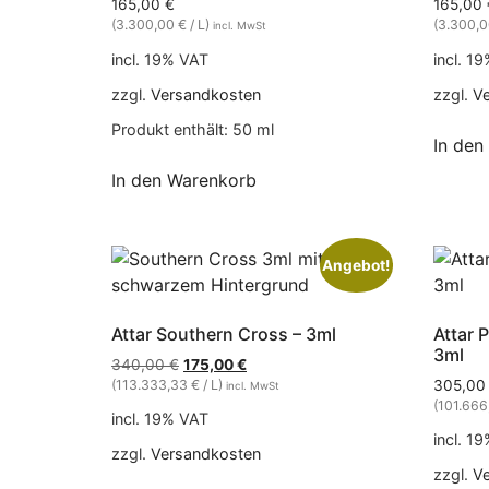
165,00
€
165,00
(3.300,00 € / L)
(3.300,0
incl. MwSt
incl. 19% VAT
incl. 1
zzgl.
Versandkosten
zzgl.
V
Produkt enthält: 50
ml
In den
In den Warenkorb
Angebot!
Attar Southern Cross – 3ml
Attar
3ml
340,00
€
175,00
€
(113.333,33 € / L)
305,0
incl. MwSt
(101.666
incl. 19% VAT
incl. 1
zzgl.
Versandkosten
zzgl.
V